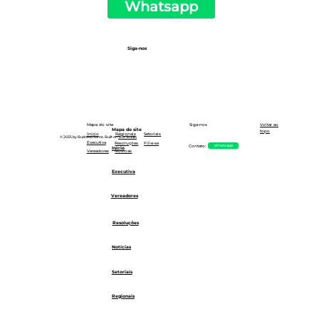
Whatsapp
Siga-nos
Siga-nos
Mapa do site
Voltar ao
Mapa do site
topo
Setoriais
Início
Regionais
© 2035 by Business Name. Built on
Wix Studio
Executiva
Resoluções
Filie-se
Whatsapp
Contato:
Início
Notícias
Vereadores
Executiva
Vereadores
Resoluções
Notícias
Setoriais
Regionais