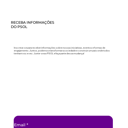
RECEBA INFORMAÇÕES
DO PSOL
Inscreva-se para receber informações sobre nossas iniciativas, eventos e formas de
engajamento. Juntos, podemos transformar a sociedade e construir um país onde todos
tenham voz e vez. Junte-se ao PSOL e faça parte dessa mudança!
Email
*