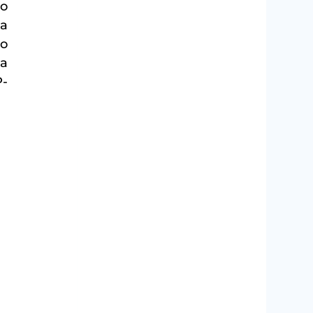
o 
a 
o 
a 
P-