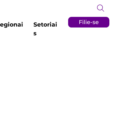
Filie-se
egionai
Setoriai
s