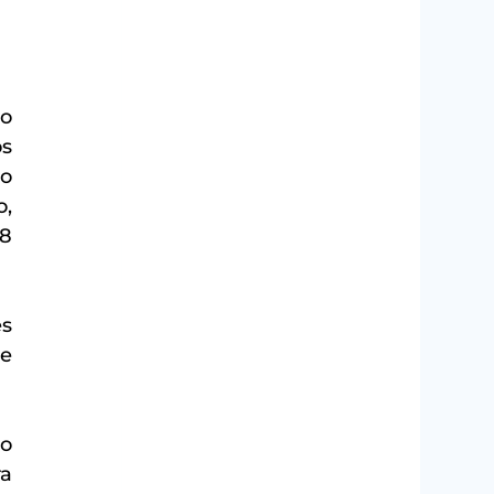
 
s 
o 
, 
8 
 
e 
o 
a 