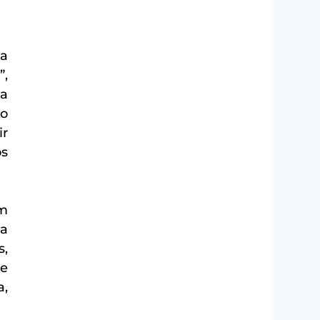
a 
, 
a 
o 
r 
s 
m 
a 
, 
e 
, 