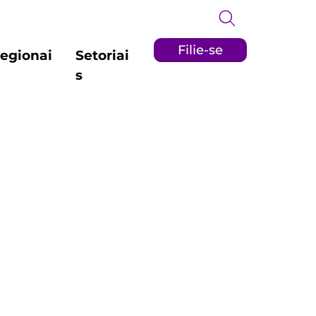
Filie-se
egionai
Setoriai
s