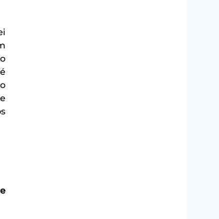
i 
m 
o 
é 
o 
e 
s 
e 