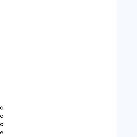
o 
o 
o 
e 