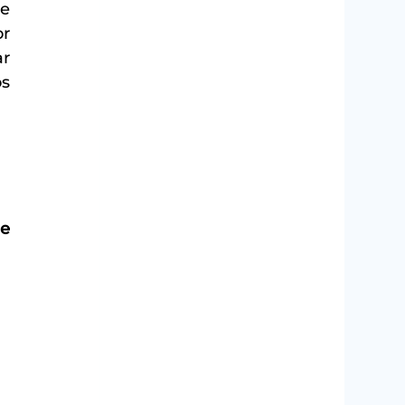
e 
r 
r 
s 
e 