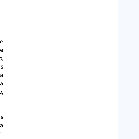
e 
e 
, 
s 
a 
a 
, 
s 
a 
r-