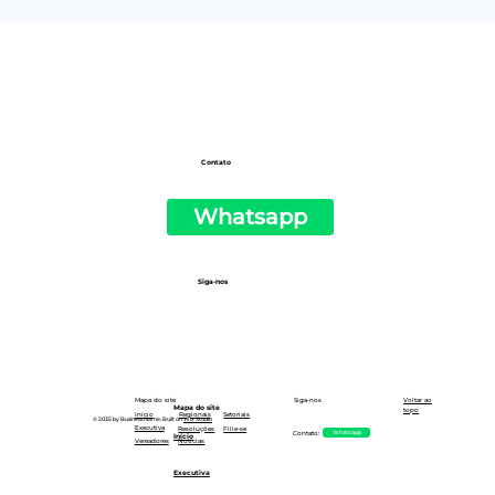
#50 | Newsletter do PSOL de São
Paulo
Contato
Whatsapp
Siga-nos
Siga-nos
Mapa do site
Voltar ao
Mapa do site
topo
Setoriais
Início
Regionais
© 2035 by Business Name. Built on
Wix Studio
Executiva
Resoluções
Filie-se
Whatsapp
Contato:
Início
Notícias
Vereadores
Executiva