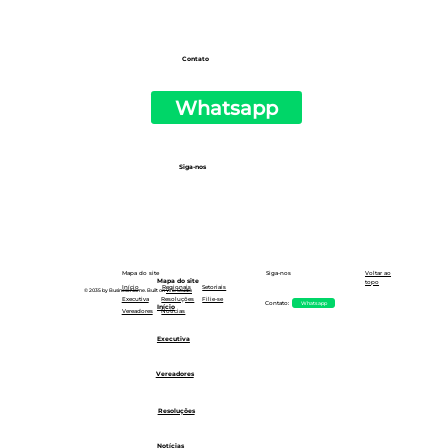
Contato
Whatsapp
Siga-nos
Siga-nos
Mapa do site
Voltar ao
Mapa do site
topo
Setoriais
Início
Regionais
© 2035 by Business Name. Built on
Wix Studio
Executiva
Resoluções
Filie-se
Whatsapp
Contato:
Início
Notícias
Vereadores
Executiva
Vereadores
Resoluções
Notícias