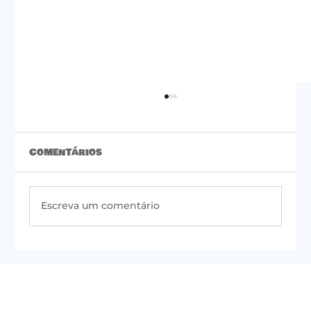
Comentários
Escreva um comentário
#50 | Newsletter do PSOL de São
Paulo