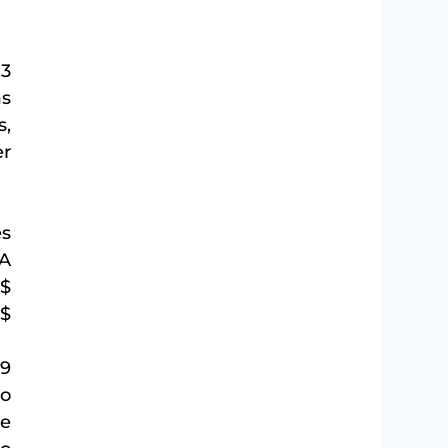
3 
s 
, 
r 
s 
A 
$ 
$ 
9 
o 
e 