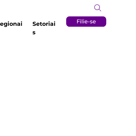
Filie-se
egionai
Setoriai
s