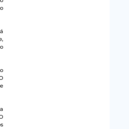
o 
o 
á 
, 
o 
o 
O 
e 
a 
O 
s 