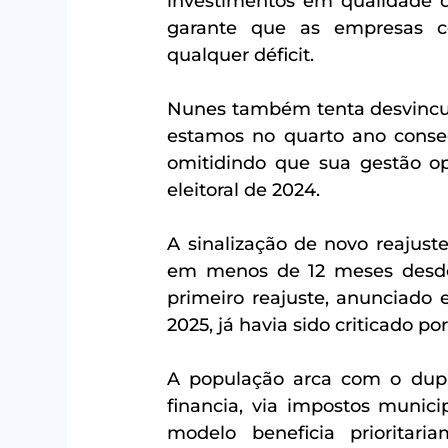
investimentos em qualidade d
garante que as empresas co
qualquer déficit.
Nunes também tenta desvincul
estamos no quarto ano consecu
omitidindo que sua gestão op
eleitoral de 2024.
A sinalização de novo reajus
em menos de 12 meses desde 
primeiro reajuste, anunciado
2025, já havia sido criticado po
A população arca com o dupl
financia, via impostos municip
modelo beneficia prioritar