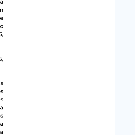
a 
m 
e 
o 
, 
, 
s 
s 
s 
a 
s 
a 
a 