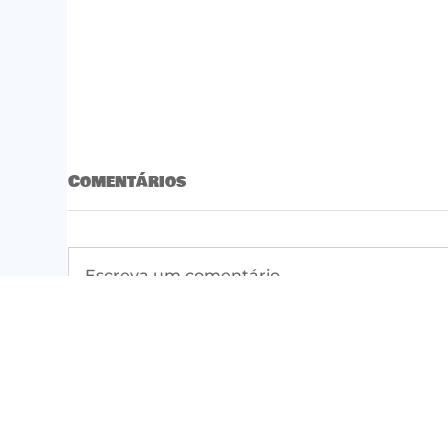
Comentários
Escreva um comentário
Por que entregadores
#5
e motoristas estão
PS
nas ruas do Brasil
contra o PLP 152?
Mapa do s