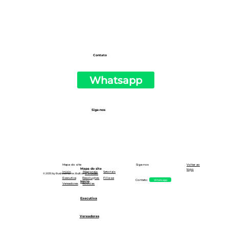
Paulo
Contato
Whatsapp
Siga-nos
Siga-nos
Mapa do site
Voltar ao
Mapa do site
topo
Setoriais
Início
Regionais
© 2035 by Business Name. Built on
Wix Studio
Executiva
Resoluções
Filie-se
Whatsapp
Contato:
Início
Notícias
Vereadores
Executiva
Vereadores