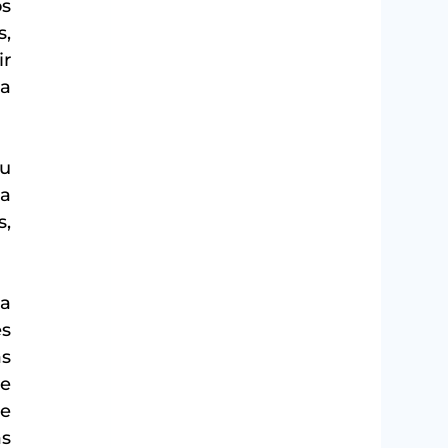
s 
, 
r 
a 
u 
a 
, 
a 
s 
s 
e 
e 
s 