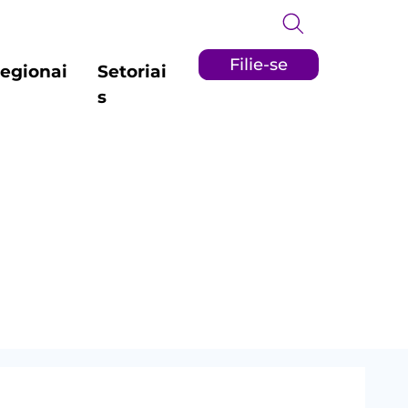
Filie-se
egionai
Setoriai
s