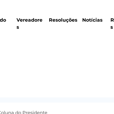
ido
Vereadore
Resoluções
Notícias
R
s
s
Coluna do Presidente