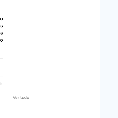
o 
s 
s 
o 
Ver tudo