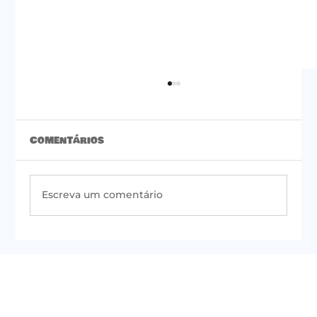
Comentários
Escreva um comentário
#50 | Newsletter do PSOL de São
Paulo