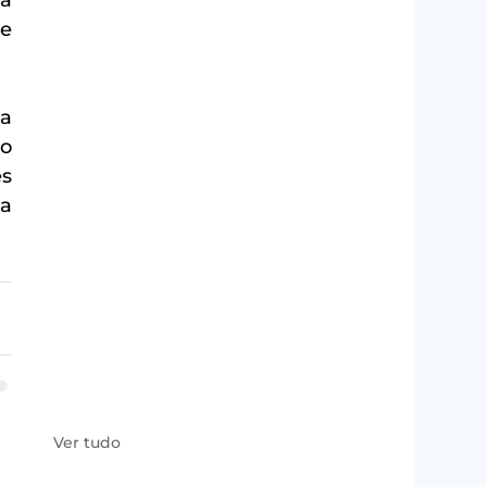
a 
e 
a 
o 
s 
a 
Ver tudo