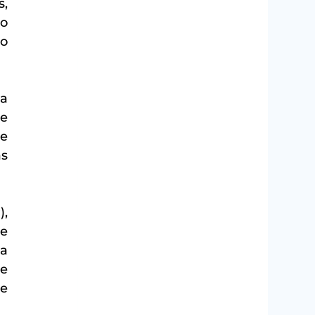
, 
o 
o 
a 
e 
e 
s 
, 
e 
a 
e 
e 