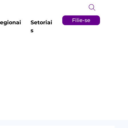
Filie-se
egionai
Setoriai
s