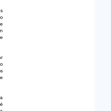
s 
o 
e 
m 
e 
r 
o 
s 
e 
a 
é 