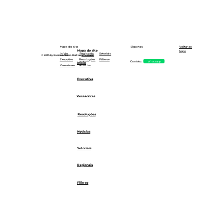
Siga-nos
Mapa do site
Voltar ao
Mapa do site
topo
Setoriais
Início
Regionais
© 2035 by Business Name. Built on
Wix Studio
Executiva
Resoluções
Filie-se
Whatsapp
Contato:
Início
Notícias
Vereadores
Executiva
Vereadores
Resoluções
Notícias
Setoriais
Regionais
Filie-se