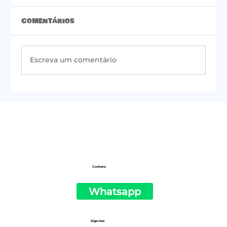
Comentários
Escreva um comentário
#50 | Newsletter do PSOL de São
Paulo
Contato
Whatsapp
Siga-nos