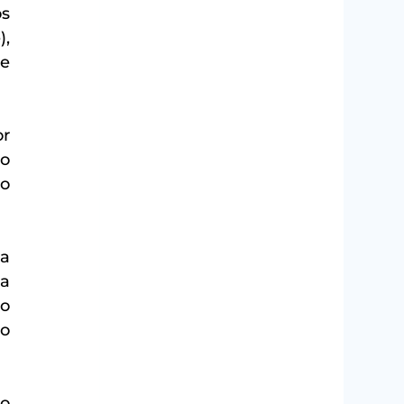
s 
, 
e 
r 
o 
o 
a 
a 
o 
o 
o 