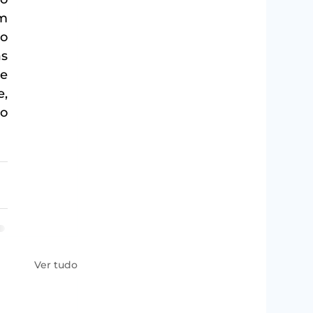
m 
o 
s 
e 
, 
o 
Ver tudo