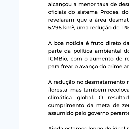
alcançou a menor taxa de des
oficiais do sistema Prodes, do
revelaram que a área desmata
5.796 km², uma redução de 11%
A boa notícia é fruto direto 
parte da política ambiental d
ICMBio, com o aumento de recu
para frear o avanço do crime am
A redução no desmatamento nã
floresta, mas também recoloca
climática global. O result
cumprimento da meta de zer
assumido pelo governo perante
Ainda estamos longe do ideal n