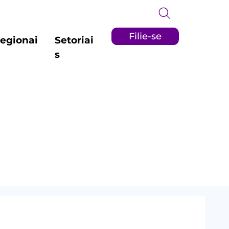
Filie-se
egionai
Setoriai
s