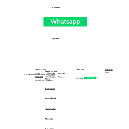
Contato
Whatsapp
Siga-nos
Siga-nos
Mapa do site
Voltar ao
Mapa do site
topo
Setoriais
Início
Regionais
© 2035 by Business Name. Built on
Wix Studio
Executiva
Resoluções
Filie-se
Whatsapp
Contato:
Início
Notícias
Vereadores
Executiva
Vereadores
Resoluções
Notícias
Setoriais