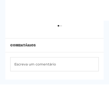
Comentários
Escreva um comentário
#50 | Newsletter do PSOL de São
Paulo