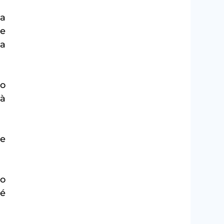
a 
e 
a 
o 
à 
e 
o 
é 