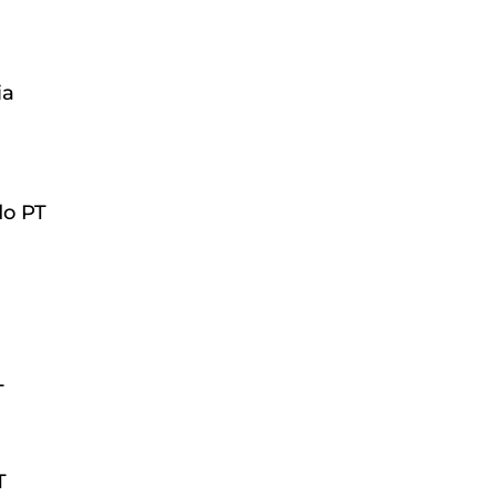
a 
do PT
T
T