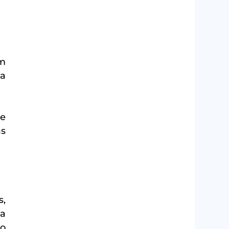
m 
a 
e 
s 
, 
a 
o 