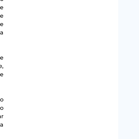
e 
e 
e 
a 
e 
, 
e 
o 
o 
r 
a 