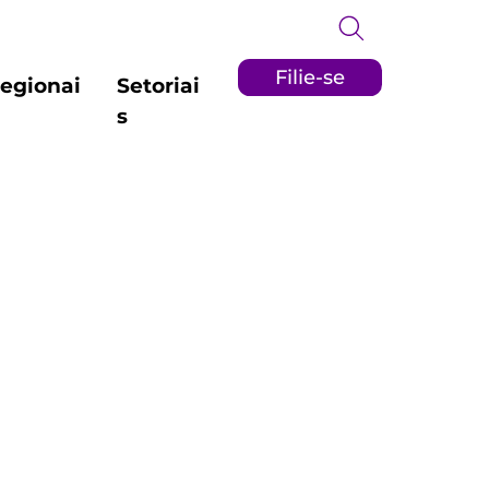
Filie-se
egionai
Setoriai
s