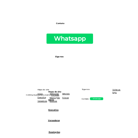
Contato
Whatsapp
Siga-nos
Siga-nos
Mapa do site
Voltar ao
Mapa do site
topo
Setoriais
Início
Regionais
© 2035 by Business Name. Built on
Wix Studio
Executiva
Resoluções
Filie-se
Whatsapp
Contato:
Início
Notícias
Vereadores
Executiva
Vereadores
Resoluções