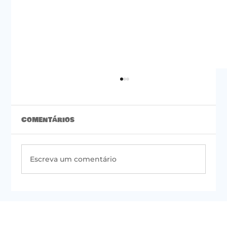
Comentários
Escreva um comentário
#50 | Newsletter do PSOL de São
Paulo