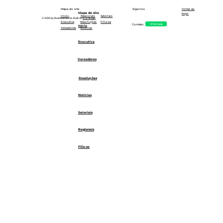
Siga-nos
Mapa do site
Voltar ao
Mapa do site
topo
Setoriais
Início
Regionais
© 2035 by Business Name. Built on
Wix Studio
Executiva
Resoluções
Filie-se
Whatsapp
Contato:
Início
Notícias
Vereadores
Executiva
Vereadores
Resoluções
Notícias
Setoriais
Regionais
Filie-se