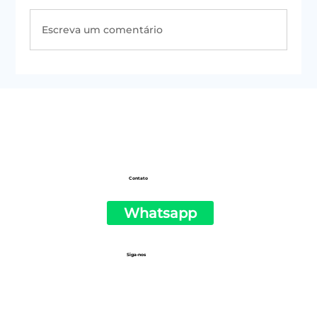
Escreva um comentário
#50 | Newsletter do PSOL de São
Paulo
Contato
Whatsapp
Siga-nos