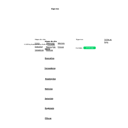
Siga-nos
Siga-nos
Mapa do site
Voltar ao
Mapa do site
topo
Setoriais
Início
Regionais
© 2035 by Business Name. Built on
Wix Studio
Executiva
Resoluções
Filie-se
Whatsapp
Contato:
Início
Notícias
Vereadores
Executiva
Vereadores
Resoluções
Notícias
Setoriais
Regionais
Filie-se