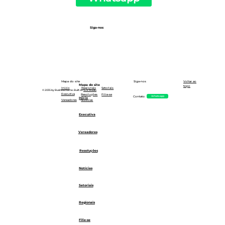
Siga-nos
Siga-nos
Mapa do site
Voltar ao
Mapa do site
topo
Setoriais
Início
Regionais
© 2035 by Business Name. Built on
Wix Studio
Executiva
Resoluções
Filie-se
Whatsapp
Contato:
Início
Notícias
Vereadores
Executiva
Vereadores
Resoluções
Notícias
Setoriais
Regionais
Filie-se