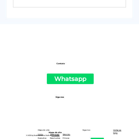
#50 | Newsletter do PSOL de São
Paulo
Contato
Whatsapp
Siga-nos
Siga-nos
Mapa do site
Voltar ao
Mapa do site
topo
Setoriais
Início
Regionais
© 2035 by Business Name. Built on
Wix Studio
Executiva
Resoluções
Filie-se