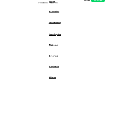
Whatsapp
Contato:
Início
Notícias
Vereadores
Executiva
Vereadores
Resoluções
Notícias
Setoriais
Regionais
Filie-se