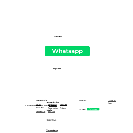
Paulo
Contato
Whatsapp
Siga-nos
Siga-nos
Mapa do site
Voltar ao
Mapa do site
topo
Setoriais
Início
Regionais
© 2035 by Business Name. Built on
Wix Studio
Executiva
Resoluções
Filie-se
Whatsapp
Contato:
Início
Notícias
Vereadores
Executiva
Vereadores