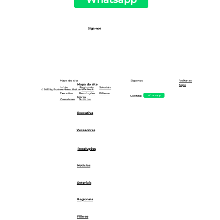
Siga-nos
Siga-nos
Mapa do site
Voltar ao
Mapa do site
topo
Setoriais
Início
Regionais
© 2035 by Business Name. Built on
Wix Studio
Executiva
Resoluções
Filie-se
Whatsapp
Contato:
Início
Notícias
Vereadores
Executiva
Vereadores
Resoluções
Notícias
Setoriais
Regionais
Filie-se