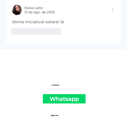
#50 | Newsletter do PSOL de São
Paulo
Daisa Leite
21 de ago. de 2025
ótima iniciativa! estarei lá 
Curtir
Responder
Contato
Whatsapp
Siga-nos