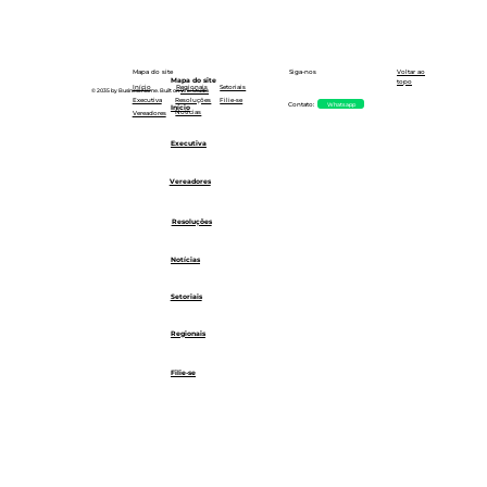
Siga-nos
Mapa do site
Voltar ao
Mapa do site
topo
Setoriais
Início
Regionais
© 2035 by Business Name. Built on
Wix Studio
Executiva
Resoluções
Filie-se
Whatsapp
Contato:
Início
Notícias
Vereadores
Executiva
Vereadores
Resoluções
Notícias
Setoriais
Regionais
Filie-se