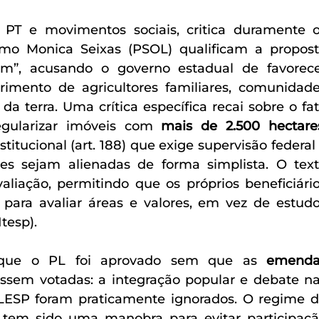
 PT e movimentos sociais, critica duramente o
o Monica Seixas (PSOL) qualificam a propost
em”, acusando o governo estadual de favorece
rimento de agricultores familiares, comunidade
 da terra. Uma crítica específica recai sobre o fat
gularizar imóveis com 
mais de 2.500 hectare
tucional (art. 188) que exige supervisão federal 
s sejam alienadas de forma simplista. O text
avaliação, permitindo que os próprios beneficiário
para avaliar áreas e valores, em vez de estudo
tesp).
 que o PL foi aprovado sem que as 
emenda
ossem votadas: a integração popular e debate na
ESP foram praticamente ignorados. O regime d
tem sido uma manobra para evitar participaçã