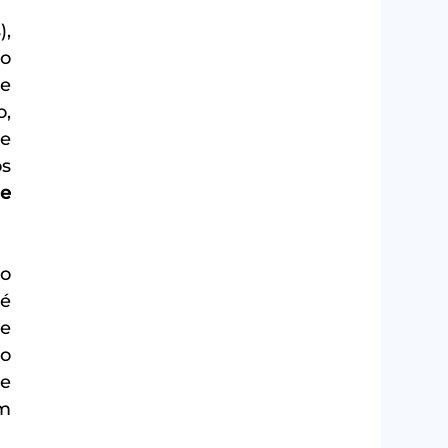
, 
aprovou na Assembleia Legislativa (ALESP), no dia 26 de agosto, o texto-base do 
, apelidado de “Saldão das Terras”. O projeto permite a venda de 
, 
e 
s 
e 
o 
é 
e 
o 
e 
m 