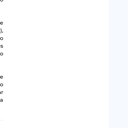
e 
, 
o 
s 
o 
e 
o 
r 
a 