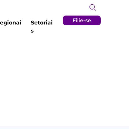
Filie-se
egionai
Setoriai
s