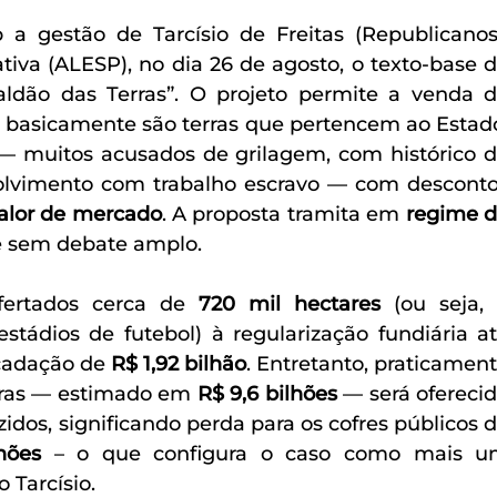
a gestão de Tarcísio de Freitas (Republicanos)
 basicamente são terras que pertencem ao Estado
s — muitos acusados de grilagem, com histórico d
vimento com trabalho escravo — com desconto
alor de mercado
. A proposta tramita em 
regime d
 e sem debate amplo.
fertados cerca de 
720 mil hectares
 (ou seja, 
stádios de futebol) à regularização fundiária at
cadação de 
R$ 1,92 bilhão
. Entretanto, praticament
ras — estimado em 
R$ 9,6 bilhões
 — será oferecid
dos, significando perda para os cofres públicos d
hões
 – o que configura o caso como mais u
 Tarcísio.