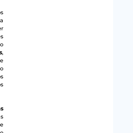
s 
a 
r 
s 
o 
s
, 
e 
o 
s 
s 
s 
s 
e 
o 