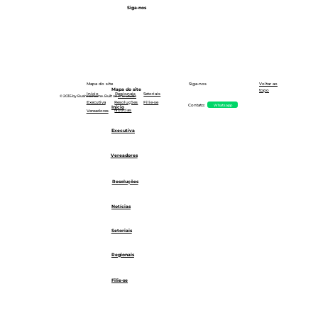
Siga-nos
Siga-nos
Mapa do site
Voltar ao
Mapa do site
topo
Setoriais
Início
Regionais
© 2035 by Business Name. Built on
Wix Studio
Executiva
Resoluções
Filie-se
Whatsapp
Contato:
Início
Notícias
Vereadores
Executiva
Vereadores
Resoluções
Notícias
Setoriais
Regionais
Filie-se